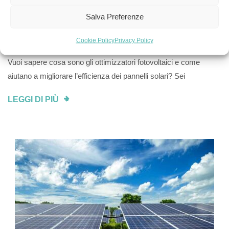
Salva Preferenze
Ottimizzatori Fotovoltaici, Cosa Sono?
Cookie Policy
Privacy Policy
Vuoi sapere cosa sono gli ottimizzatori fotovoltaici e come
aiutano a migliorare l’efficienza dei pannelli solari? Sei
LEGGI DI PIÙ