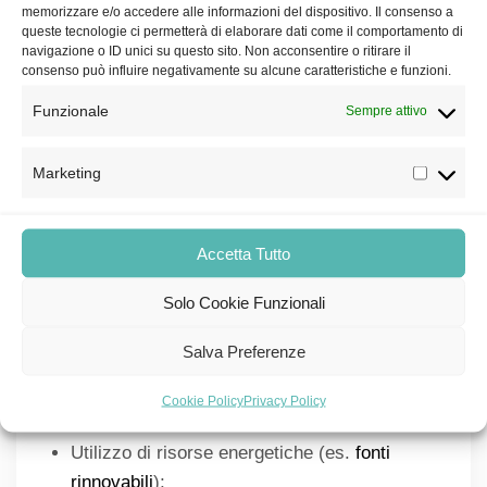
memorizzare e/o accedere alle informazioni del dispositivo. Il consenso a
Analisi di materialità interna;
queste tecnologie ci permetterà di elaborare dati come il comportamento di
navigazione o ID unici su questo sito. Non acconsentire o ritirare il
Analisi di materialità esterna;
consenso può influire negativamente su alcune caratteristiche e funzioni.
Definizione del cruscotto indicatori;
Funzionale
Sempre attivo
Raccolta dei dati;
Marketing
Elaborazione e redazione del
documento.
Accetta Tutto
Gli standard GRI includono standard universali e
tre specifici per economia, ambiente e sociale.
Solo Cookie Funzionali
Per capire meglio come è fatto un bilancio di
sostenibilità, vogliamo riportare un esempio
Salva Preferenze
concreto di alcuni degli elementi che può
Cookie Policy
Privacy Policy
contenere:
Utilizzo di risorse energetiche (es.
fonti
rinnovabili
);