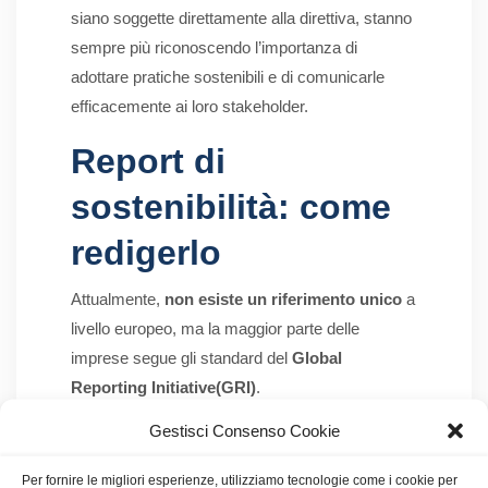
siano soggette direttamente alla direttiva, stanno
sempre più riconoscendo l’importanza di
adottare pratiche sostenibili e di comunicarle
efficacemente ai loro stakeholder.
Report di
sostenibilità: come
redigerlo
Attualmente,
non esiste un riferimento unico
a
livello europeo, ma la maggior parte delle
imprese segue gli standard del
Global
Reporting Initiative(GRI)
.
Gestisci Consenso Cookie
Queste linee guida si sviluppano in sei fasi:
Mappatura degli stakeholder
Per fornire le migliori esperienze, utilizziamo tecnologie come i cookie per