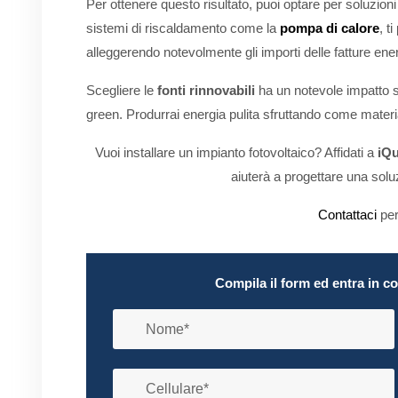
Per ottenere questo risultato, puoi optare per soluzion
sistemi di riscaldamento come la
pompa di calore
, t
alleggerendo notevolmente gli importi delle fatture ene
Scegliere le
fonti rinnovabili
ha un notevole impatto s
green. Produrrai energia pulita sfruttando come materi
Vuoi installare un impianto fotovoltaico? Affidati a
iQ
aiuterà a progettare una so
Contattaci
per
Compila il form ed entra in c