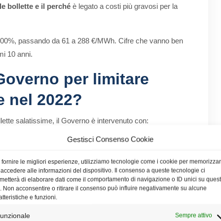
e bollette e il perché
è legato a costi più gravosi per la
el 400%, passando da 61 a 288 €/MWh. Cifre che vanno ben
imi 10 anni.
Governo per limitare
e nel 2022?
llette salatissime, il Governo è intervenuto con:
Gestisci Consenso Cookie
 fornire le migliori esperienze, utilizziamo tecnologie come i cookie per memorizza
glie in disagio economico.
 accedere alle informazioni del dispositivo. Il consenso a queste tecnologie ci
metterà di elaborare dati come il comportamento di navigazione o ID unici su ques
o. Non acconsentire o ritirare il consenso può influire negativamente su alcune
uto la fattura relativa ai primi mesi del 2022, ha
atteristiche e funzioni.
unzionale
Sempre attivo