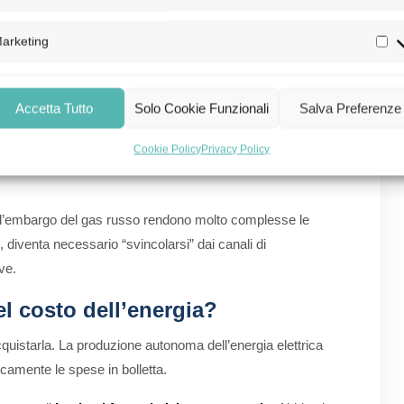
’energia, ovvero in inverno quando si trascorre più tempo
arketing
in base all’ISEE e, ad oggi, sono 2,5 milioni le utenze
 automaticamente in bolletta e sono ripartiti nel seguente
Accetta Tutto
Solo Cookie Funzionali
Salva Preferenze
Cookie Policy
Privacy Policy
 dell’embargo del gas russo rendono molto complesse le
i, diventa necessario “svincolarsi” dai canali di
ive.
l costo dell’energia?
acquistarla. La produzione autonoma dell’energia elettrica
icamente le spese in bolletta.