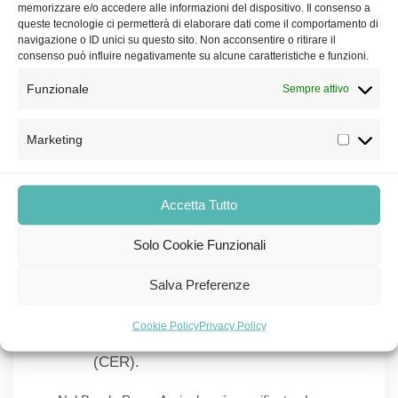
Imprese agroindustriali
nel settore
memorizzare e/o accedere alle informazioni del dispositivo. Il consenso a
queste tecnologie ci permetterà di elaborare dati come il comportamento di
Zootecnico;
navigazione o ID unici su questo sito. Non acconsentire o ritirare il
consenso può influire negativamente su alcune caratteristiche e funzioni.
Cooperative agricole
(che svolgono
attività secondo l’art. 2135 del
Funzionale
Sempre attivo
Codice Civile);
Cooperative agricole o consorzi
(di
Marketing
cui all’articolo 1, comma 2, D. Lgs.
n. 228/2001);
Accetta Tutto
Soggetti costituiti in forma
aggregata
, come ad esempio
Solo Cookie Funzionali
associazioni temporanee di imprese
Salva Preferenze
(A.T.I.), raggruppamenti temporanei
di imprese (R.T.I.), reti di impresa, o
Cookie Policy
Privacy Policy
comunità energetiche rinnovabili
(CER).