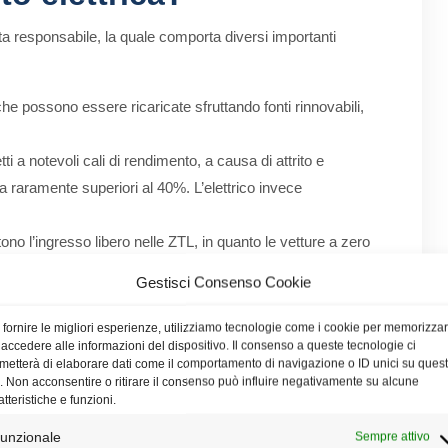
ta responsabile, la quale comporta diversi importanti
iche possono essere ricaricate sfruttando fonti rinnovabili,
i a notevoli cali di rendimento, a causa di attrito e
enza raramente superiori al 40%. L’elettrico invece
no l’ingresso libero nelle ZTL, in quanto le vetture a zero
veri sottili nell’aria;
Gestisci Consenso Cookie
ersi ecoincentivi per l’acquisto di auto elettriche.
lla RC Auto per vetture green;
 fornire le migliori esperienze, utilizziamo tecnologie come i cookie per memorizza
 accedere alle informazioni del dispositivo. Il consenso a queste tecnologie ci
rilasciano alcuna emissione di gas serra in marcia.
metterà di elaborare dati come il comportamento di navigazione o ID unici su ques
o. Non acconsentire o ritirare il consenso può influire negativamente su alcune
o può offrire grossi vantaggi, sia agli automobilisti che al
atteristiche e funzioni.
unzionale
Sempre attivo