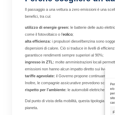
Il passaggio a una vettura a zero emissioni è una scel
benefici, tra cui:
utilizzo di energie green:
le batterie delle auto elettr
come il fotovoltaico o l’
eolico
;
alta efficienza:
i propulsori diesel/benzina sono soggett
dispersioni di calore. Ciò si traduce in livelli di effici
garantisce rendimenti sempre superiori al 90%;
ingresso in ZTL:
molte amministrazioni locali permetto
emissioni non hanno alcun impatto diretto sui livelli di pol
tariffe agevolate:
il Governo propone continuamente div
Inoltre, le compagnie assicurative prevedono sconti su
Per
e/o
rispetto per l’ambiente:
le automobili elettriche non 
per
sit
Dal punto di vista della mobilità, questa tipologia di aut
car
pianeta.
F