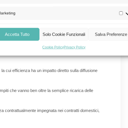
gli elevati
potenziali di stoccaggio
offerti dalle batterie
arketing
sono svolgere le batterie delle auto a zero emissioni
Accetta Tutto
Solo Cookie Funzionali
Salva Preferenze
elle auto elettriche, come
Cookie Policy
Privacy Policy
 la cui efficienza ha un impatto diretto sulla diffusione
piti che vanno ben oltre la semplice ricarica delle
nza contrattualmente impegnata nei contratti domestici,