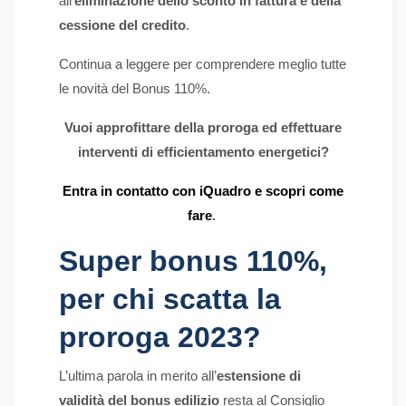
all’
eliminazione dello sconto in fattura e della
cessione del credito
.
Continua a leggere per comprendere meglio tutte
le novità del Bonus 110%.
Vuoi approfittare della proroga ed effettuare
interventi di efficientamento energetici?
Entra in contatto con iQuadro e scopri come
fare
.
Super bonus 110%,
per chi scatta la
proroga 2023?
L’ultima parola in merito all’
estensione di
validità del bonus edilizio
resta al Consiglio