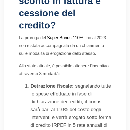
sconto in fattura e
cessione del
credito?
La proroga del
Super Bonus 110%
fino al 2023
non è stata accompagnata da un chiarimento
sulle modalità di erogazione dello stesso.
Allo stato attuale, è possibile ottenere l’incentivo
attraverso 3 modalità:
Detrazione fiscale:
segnalando tutte
le spese effettuate in fase di
dichiarazione dei redditi, il bonus
sarà pari al 110% del costo degli
interventi e verrà erogato sotto forma
di credito IRPEF in 5 rate annuali di