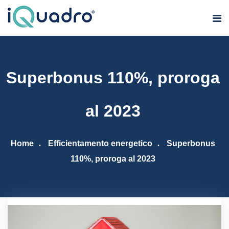
Superbonus 110%, proroga
al 2023
Home
Efficientamento energetico
Superbonus
110%, proroga al 2023