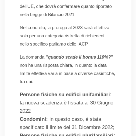
dell’UE, che dovrà confermare quanto riportato
nella Legge di Bilancio 2021.
Nel concreto, la proroga al 2023 sarà effettiva
solo per una categoria ristretta di richiedenti,
nello specifico parliamo delle IACP.
La domanda
“quando scade il bonus 110%?”
non ha una risposta chiara, in quanto la data
limite effettiva varia in base a diverse casistiche,
tra cui:
Persone fisiche su edifici unifamiliari:
la nuova scadenza è fissata al 30 Giugno
2022
Condomini:
in questo caso, è stata
specificato il limite del 31 Dicembre 2022;
Persone fisiche su edifici plurifamiliari: