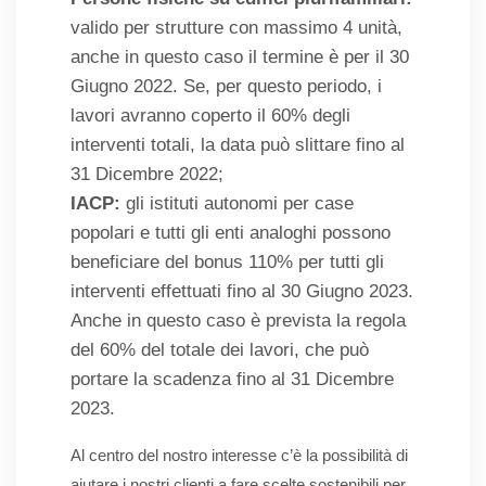
valido per strutture con massimo 4 unità,
anche in questo caso il termine è per il 30
Giugno 2022. Se, per questo periodo, i
lavori avranno coperto il 60% degli
interventi totali, la data può slittare fino al
31 Dicembre 2022;
IACP:
gli istituti autonomi per case
popolari e tutti gli enti analoghi possono
beneficiare del bonus 110% per tutti gli
interventi effettuati fino al 30 Giugno 2023.
Anche in questo caso è prevista la regola
del 60% del totale dei lavori, che può
portare la scadenza fino al 31 Dicembre
2023.
Al centro del nostro interesse c’è la possibilità di
aiutare i nostri clienti a fare scelte sostenibili per