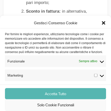
pari importo;
Sconto in fattura:
in alternativa,
puoi decidere di cedere il tuo credito
Gestisci Consenso Cookie
IRPEF direttamente alla ditta che
effettua i lavori. In questo caso, se il
Per fornire le migliori esperienze, utilizziamo tecnologie come i cookie per
bonus ammonta al 110%, riceverai
memorizzare e/o accedere alle informazioni del dispositivo. Il consenso a
queste tecnologie ci permetterà di elaborare dati come il comportamento di
uno
sconto in fattura
pari all’intero
navigazione o ID unici su questo sito. Non acconsentire o ritirare il
importo ma non avrai diritto al
consenso può influire negativamente su alcune caratteristiche e funzioni.
restante 10%;
Funzionale
Sempre attivo
Cessione del credito:
tu o l’azienda
partner potrete decidere di cedere
Marketing
l’intero credito o una parte a una
banca o a un intermediario.
Accetta Tutto
La modalità d’erogazione primaria del
Super
Bonus 110%
è la
detrazione fiscale.
Solo Cookie Funzionali