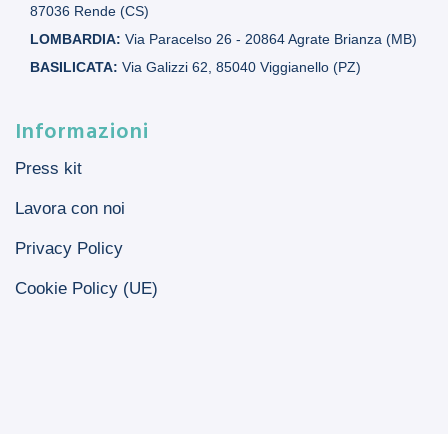
87036 Rende (CS)
LOMBARDIA:
Via Paracelso 26 - 20864 Agrate Brianza (MB)
BASILICATA:
Via Galizzi 62, 85040 Viggianello (PZ)
Informazioni
Press kit
Lavora con noi
Privacy Policy
Cookie Policy (UE)