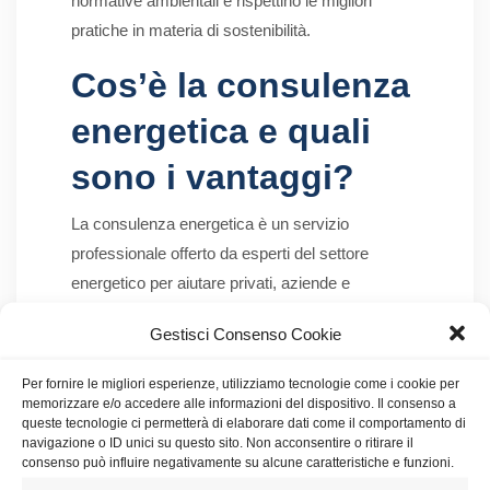
normative ambientali e rispettino le migliori
pratiche in materia di sostenibilità.
Cos’è la consulenza
energetica e quali
sono i vantaggi?
La consulenza energetica è un servizio
professionale offerto da esperti del settore
energetico per aiutare privati, aziende e
organizzazioni a
gestire in modo più efficiente
Gestisci Consenso Cookie
il consumo energetico
.
Per fornire le migliori esperienze, utilizziamo tecnologie come i cookie per
La questione fondamentale non si limita a
“come
memorizzare e/o accedere alle informazioni del dispositivo. Il consenso a
aumentare il risparmio energetico?”
, ma i
queste tecnologie ci permetterà di elaborare dati come il comportamento di
navigazione o ID unici su questo sito. Non acconsentire o ritirare il
vantaggi derivanti dalla consulenza energetica
consenso può influire negativamente su alcune caratteristiche e funzioni.
sono estremamente ampi. Un consulente