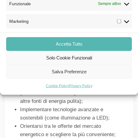
Funzionale
Sempre attivo
esperto nel campo dell’energia, infatti, può
aiutare le aziende a:
Marketing
Avere maggiore consapevolezza delle
abitudini e dei consumi attuali;
Ottimizzare l’uso delle risorse
Accetta Tutto
energetiche;
Solo Cookie Funzionali
Identificare e quindi ridurre inefficienze e
sprechi energetici all’interno dell’azienda;
Salva Preferenze
Abbattere il costo delle bollette;
Promuovere l’uso di energie rinnovabili
Cookie Policy
Privacy Policy
(come l’installazione di pannelli solari o
altre fonti di energia pulita);
Implementare tecnologie avanzate e
sostenibili (come illuminazione a LED);
Orientarsi tra le offerte del mercato
energetico e scegliere la più conveniente;