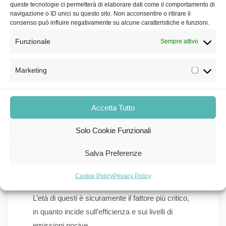
queste tecnologie ci permetterà di elaborare dati come il comportamento di
navigazione o ID unici su questo sito. Non acconsentire o ritirare il
Diverse città italiane hanno avviato il processo di
consenso può influire negativamente su alcune caratteristiche e funzioni.
elettrificazione delle flotte, ma a che punto siamo
Funzionale
Sempre attivo
messi? Scoprilo nel prossimo paragrafo.
La situazione dei
Marketing
trasporti green nei
Accetta Tutto
capoluoghi italiani
Solo Cookie Funzionali
Considerando i veri punti nevralgici del trasporto
pubblico, le 109 città capoluogo italiane, il
Salva Preferenze
trasporto pubblico nostrano conta un parco
circolante di circa 14.000 veicoli.
Cookie Policy
Privacy Policy
L’età di questi è sicuramente il fattore più critico,
in quanto incide sull’efficienza e sui livelli di
emissioni nocive.