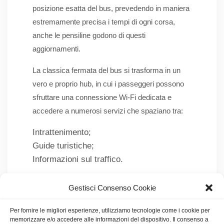
posizione esatta del bus, prevedendo in maniera
estremamente precisa i tempi di ogni corsa,
anche le pensiline godono di questi
aggiornamenti.
La classica fermata del bus si trasforma in un
vero e proprio hub, in cui i passeggeri possono
sfruttare una connessione Wi-Fi dedicata e
accedere a numerosi servizi che spaziano tra:
Intrattenimento;
Guide turistiche;
Informazioni sul traffico.
L’interconnessione tra le varie pensiline
Gestisci Consenso Cookie
trasforma completamente l’esperienza di
viaggio, rendendo utili anche i tempi d’attesa dei
Per fornire le migliori esperienze, utilizziamo tecnologie come i cookie per
memorizzare e/o accedere alle informazioni del dispositivo. Il consenso a
vari mezzi.