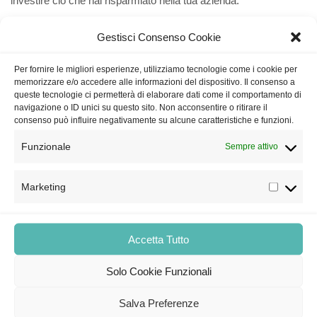
investire ciò che hai risparmiato nella tua azienda.
Rivolgiti a iQuadro per ottenere un audit energetico.
Gestisci Consenso Cookie
Per fornire le migliori esperienze, utilizziamo tecnologie come i cookie per
memorizzare e/o accedere alle informazioni del dispositivo. Il consenso a
queste tecnologie ci permetterà di elaborare dati come il comportamento di
navigazione o ID unici su questo sito. Non acconsentire o ritirare il
Consulenza
consenso può influire negativamente su alcune caratteristiche e funzioni.
Funzionale
Sempre attivo
Assistenza
Marketing
Manutenzione
Accetta Tutto
Revamping
Solo Cookie Funzionali
Salva Preferenze