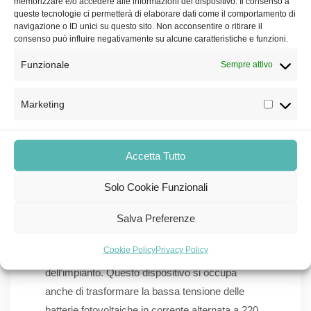
memorizzare e/o accedere alle informazioni del dispositivo. Il consenso a
energetici in bolletta;
queste tecnologie ci permetterà di elaborare dati come il comportamento di
navigazione o ID unici su questo sito. Non acconsentire o ritirare il
Incrementa la quota di
energia solare
consenso può influire negativamente su alcune caratteristiche e funzioni.
sostenibile
utilizzata;
Funzionale
Sempre attivo
Riduce l’impatto ambientale.
Marketing
Il nucleo centrale di tutto il sistema è
rappresentato dai
pannelli solari
, ai quali è
associata una
batteria
che cattura l’eccesso di
Accetta Tutto
energia prima che venga inserita nella rete
Solo Cookie Funzionali
nazionale.
La ricarica delle batterie avviene attraverso un
Salva Preferenze
inverter
, il quale regola la frequenza e la
Cookie Policy
Privacy Policy
tensione della corrente in base alle necessità
dell’impianto. Questo dispositivo si occupa
anche di trasformare la bassa tensione delle
batterie fotovoltaiche in corrente alternata a 220