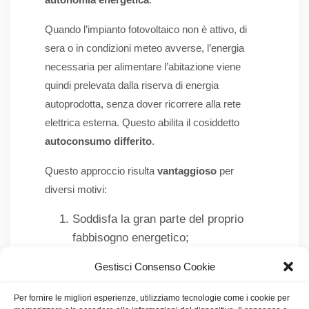
Quando l’impianto fotovoltaico non è attivo, di
sera o in condizioni meteo avverse, l’energia
necessaria per alimentare l’abitazione viene
quindi prelevata dalla riserva di energia
autoprodotta, senza dover ricorrere alla rete
elettrica esterna. Questo abilita il cosiddetto
autoconsumo differito
.
Questo approccio risulta
vantaggioso
per
diversi motivi:
Soddisfa la gran parte del proprio
fabbisogno energetico;
Riduce la richiesta di corrente dalla
Gestisci Consenso Cookie
rete nazionale;
Per fornire le migliori esperienze, utilizziamo tecnologie come i cookie per
Consente di risparmiare i costi