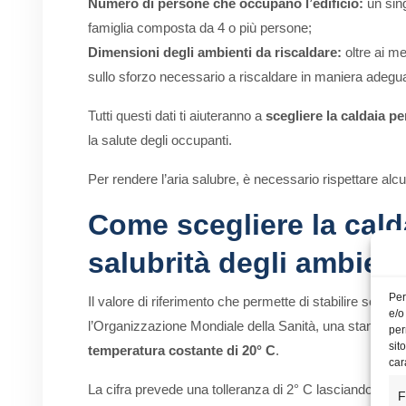
Numero di persone che occupano l’edificio:
un sing
famiglia composta da 4 o più persone;
Dimensioni degli ambienti da riscaldare:
oltre ai me
sullo sforzo necessario a riscaldare in maniera adeguata
Tutti questi dati ti aiuteranno a
scegliere la caldaia pe
la salute degli occupanti.
Per rendere l’aria salubre, è necessario rispettare alc
Come scegliere la cald
salubrità degli ambient
Per
Il valore di riferimento che permette di stabilire se 
e/o
l’Organizzazione Mondiale della Sanità, una stanza è 
per
sit
temperatura costante di 20° C
.
car
La cifra prevede una tolleranza di 2° C lasciando intend
F