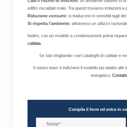
Cala il rischio di infezioni:
un ambiente salubre scong
edifici riscaldati male. Tra questi troviamo irritazioni a p
Riduzione consumi:
si traducono in sensibili tagli de
Si rispetta l’ambiente:
attraverso un utilizzo razionale
Inoltre, con un modello a condensazione potrai risparmi
caldaia
.
Se stai sfogliando i vari cataloghi di caldaie e non
Il nostro team ti indicherà il modello più adatto al
energetico.
Contatt
Compila il form ed entra in c