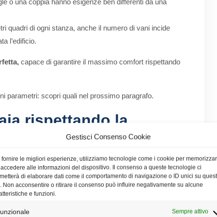
le o una coppia hanno esigenze ben differenti da una
tri quadri di ogni stanza, anche il numero di vani incide
 l’edificio.
rfetta,
capace di garantire il massimo comfort rispettando
uni parametri: scopri quali nel prossimo paragrafo.
aia rispettando la
i
Gestisci Consenso Cookie
 fornire le migliori esperienze, utilizziamo tecnologie come i cookie per memorizza
un ambiente è salutare o meno è la temperatura. Secondo
 accedere alle informazioni del dispositivo. Il consenso a queste tecnologie ci
in condizioni ottimale quando viene mantenuta una
metterà di elaborare dati come il comportamento di navigazione o ID unici su ques
o. Non acconsentire o ritirare il consenso può influire negativamente su alcune
atteristiche e funzioni.
ere che il range ideale è tra i 18° e i 22 °C.
unzionale
Sempre attivo