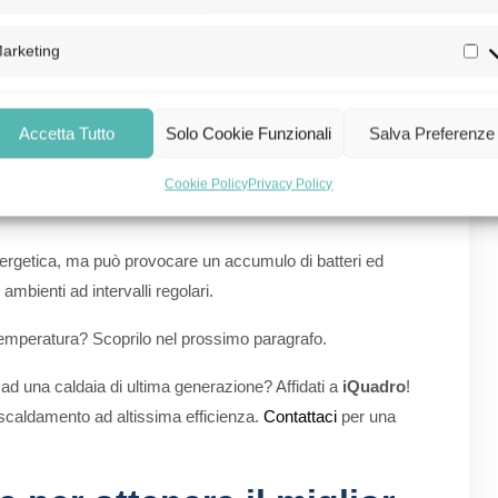
è importante non superare mai un tasso percentuale
arketing
 evitare fenomeni di secchezza per le mucose del sistema
Accetta Tutto
Solo Cookie Funzionali
Salva Preferenze
 infezioni.
mosifoni
, innalzano notevolmente la temperatura interna
Cookie Policy
Privacy Policy
a energetica, ma può provocare un accumulo di batteri ed
ambienti ad intervalli regolari.
temperatura? Scoprilo nel prossimo paragrafo.
 ad una caldaia di ultima generazione? Affidati a
iQuadro
!
riscaldamento ad altissima efficienza.
Contattaci
per una