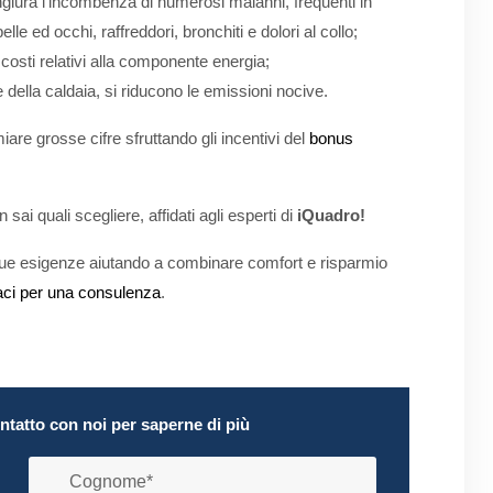
iura l’incombenza di numerosi malanni, frequenti in
elle ed occhi, raffreddori, bronchiti e dolori al collo;
i costi relativi alla componente energia;
 della caldaia, si riducono le emissioni nocive.
are grosse cifre sfruttando gli incentivi del
bonus
 sai quali scegliere, affidati agli esperti di
iQuadro!
le tue esigenze aiutando a combinare comfort e risparmio
aci per una consulenza
.
ontatto con noi per saperne di più