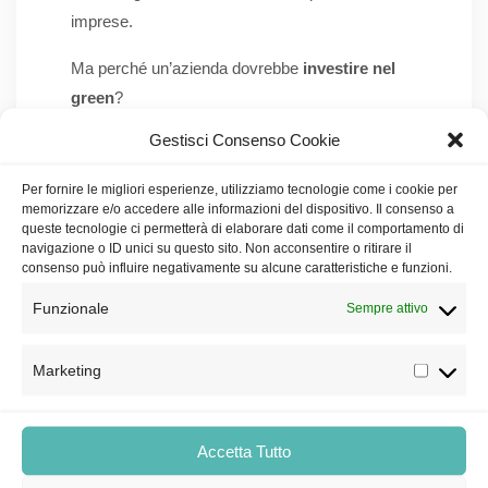
imprese.
Ma perché un’azienda dovrebbe
investire nel
green
?
Gestisci Consenso Cookie
Le motivazioni che spingono a intraprendere la
strada degli investimenti sostenibili sono
Per fornire le migliori esperienze, utilizziamo tecnologie come i cookie per
generalmente di due tipi:
memorizzare e/o accedere alle informazioni del dispositivo. Il consenso a
queste tecnologie ci permetterà di elaborare dati come il comportamento di
Etiche
: in questo caso l’investitore è
navigazione o ID unici su questo sito. Non acconsentire o ritirare il
consenso può influire negativamente su alcune caratteristiche e funzioni.
mosso soprattutto da principi morali,
dunque l’eventuale rendimento è solo un
Funzionale
Sempre attivo
effetto e non un obiettivo primario;
Economico-finanziarie
: il fine è quello di
Marketing
rendere la propria attività appetibile agli
occhi di potenziali clienti più sensibili a
Accetta Tutto
temi ambientali e sociali.