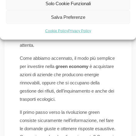
Solo Cookie Funzionali
Ognuno di noi può investire in progetti di aziende
che sostengono l’efficienza energetica, ma è
Salva Preferenze
importante avere le idee chiare e le informazioni
giuste. Scegliere l’investimento da fare non è
Cookie Policy
Privacy Policy
affatto semplice, per questo si richiede un’analisi
attenta.
Come abbiamo accennato, il modo più semplice
per investire nella
green economy
è acquistare
azioni di aziende che producono energie
rinnovabili, oppure che si occupano della
gestione dei rifiuti, dell’inquinamento e anche dei
trasporti ecologici.
Il primo passo verso la rivoluzione green
consiste sicuramente nell’informazione, nel fare
le domande giuste e ottenere risposte esaustive.