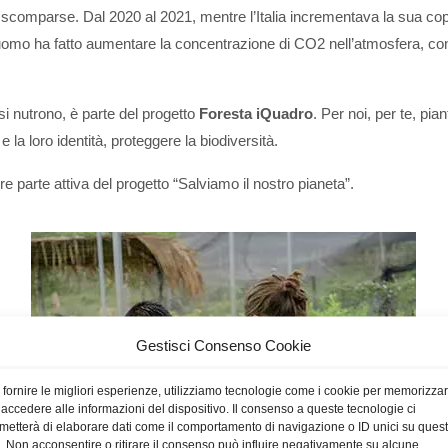
o scomparse. Dal 2020 al 2021, mentre l’Italia incrementava la sua co
uomo ha fatto aumentare la concentrazione di CO2 nell’atmosfera, con r
e si nutrono, è parte del progetto
Foresta iQuadro
. Per noi, per te, pia
la loro identità, proteggere la biodiversità.
parte attiva del progetto “Salviamo il nostro pianeta”.
Gestisci Consenso Cookie
 fornire le migliori esperienze, utilizziamo tecnologie come i cookie per memorizza
 accedere alle informazioni del dispositivo. Il consenso a queste tecnologie ci
metterà di elaborare dati come il comportamento di navigazione o ID unici su ques
o. Non acconsentire o ritirare il consenso può influire negativamente su alcune