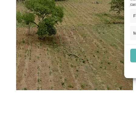
car
F
M