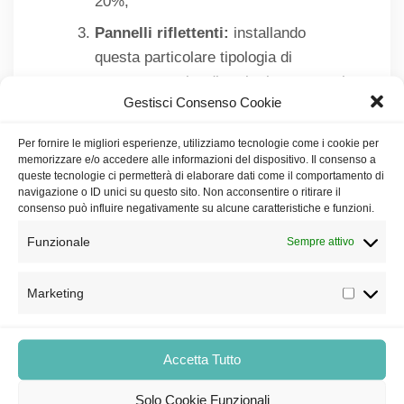
20%;
Pannelli riflettenti:
installando
questa particolare tipologia di
copertura tra i radiatori e la parete, si
Gestisci Consenso Cookie
riesce a limitare le dispersioni di
calore verso l’esterno incrementando
Per fornire le migliori esperienze, utilizziamo tecnologie come i cookie per
del 10% l’efficacia dei termosifoni.
memorizzare e/o accedere alle informazioni del dispositivo. Il consenso a
queste tecnologie ci permetterà di elaborare dati come il comportamento di
navigazione o ID unici su questo sito. Non acconsentire o ritirare il
Sei alla ricerca di una soluzione definitiva per la
consenso può influire negativamente su alcune caratteristiche e funzioni.
riduzione dei consumi nel tuo condominio?
Funzionale
Contatta
iQuadro
e scopri i nostri servizi di
Sempre attivo
efficientamento energetico.
Marketing
Tutte queste soluzioni offrono un notevole aiuto
ma, in alcuni casi, potrebbe essere necessario
intervenire in maniera più radicale, soprattutto nel
Accetta Tutto
caso di stabili datati.
Solo Cookie Funzionali