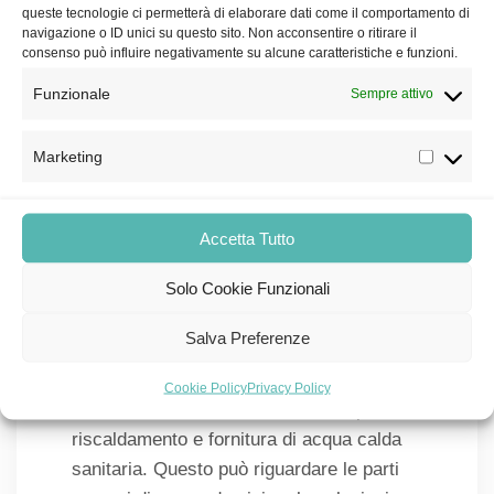
È possibile ottenere il
queste tecnologie ci permetterà di elaborare dati come il comportamento di
navigazione o ID unici su questo sito. Non acconsentire o ritirare il
bonus caldaia al 110%?
consenso può influire negativamente su alcune caratteristiche e funzioni.
Funzionale
Sì, a patto che questa operazione avvenga in
Sempre attivo
concomitanza di uno dei 3 interventi trainanti
segnalati dall’Agenzia delle Entrate:
Marketing
Cappotto termico:
l’installazione di un
sistema a cappotto per l’isolamento
Accetta Tutto
termico, a patto che l’area interessata
Solo Cookie Funzionali
copra almeno il 25% della superficie lorda
esterna:
Salva Preferenze
Sostituzione degli impianti di
climatizzazione invernali:
se avviene a
Cookie Policy
Privacy Policy
favore di un sistema centralizzato per il
riscaldamento e fornitura di acqua calda
sanitaria. Questo può riguardare le parti