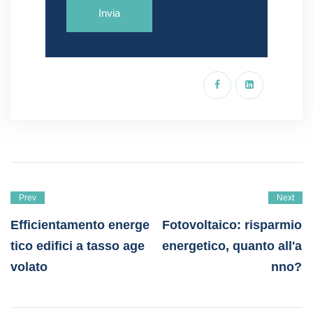
Prev
Next
Efficientamento energe
Fotovoltaico: risparmio
tico edifici a tasso age
energetico, quanto all'a
volato
nno?