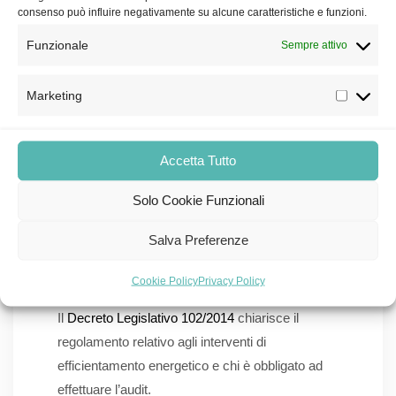
approfondito ti aiuteremo a ridurre l’impatto
consenso può influire negativamente su alcune caratteristiche e funzioni.
aziendale del tuo business.
Funzionale
Sempre attivo
Audit energetico per il
settore industriale:
Marketing
attenzione alle multe
Accetta Tutto
Oltre alle opportunità e ai reali vantaggi offerti da
questa tipologia di analisi, un’importante
Solo Cookie Funzionali
motivazione che spinge numerose realtà
produttive ad effettuare un audit energetico
Salva Preferenze
industriale è riconducibile ad un obbligo imposto
dal Governo.
Cookie Policy
Privacy Policy
Il
Decreto Legislativo 102/2014
chiarisce il
regolamento relativo agli interventi di
efficientamento energetico e chi è obbligato ad
effettuare l’audit.