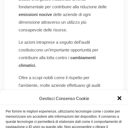
fondamentale per contribuire alla riduzione delle
emissioni nocive
delle aziende di ogni
dimensione attraverso un utilizzo più
consapevole delle risorse.
Le azioni intraprese a seguito dell’audit
costituiscono un’importante opportunità per
contribuire alla lotta contro i
cambiamenti
climatici
.
Oltre a scopi nobili come il rispetto per
l’ambiente, molte aziende effettuano gli audit
energetici per motivi puramente legali. Scopri di
Gestisci Consenso Cookie
più nel prossimo paragrafo.
Per fornire le migliori esperienze, utilizziamo tecnologie come i cookie per
Vuoi rendere la tua azienda più green? Affidati ad
memorizzare e/o accedere alle informazioni del dispositivo. Il consenso a
iQuadro
! Attraverso un
audit energetico
queste tecnologie ci permetterà di elaborare dati come il comportamento di
navigazione o ID unici su questo sito. Non acconsentire o ritirare il